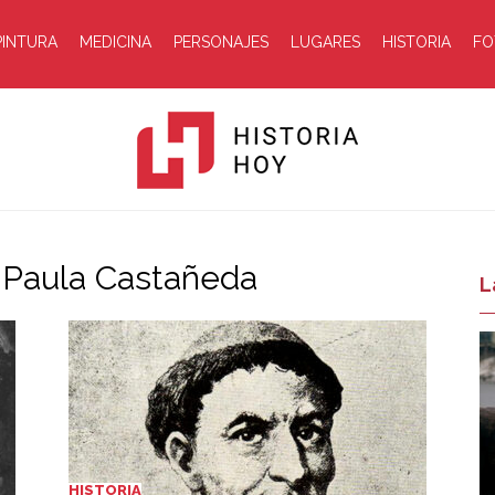
PINTURA
MEDICINA
PERSONAJES
LUGARES
HISTORIA
FO
e Paula Castañeda
Historia
L
Hoy
HISTORIA