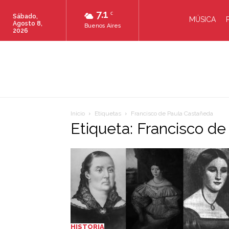
7.1
C
Sábado,
MÚSICA
Agosto 8,
Buenos Aires
2026
Inicio
Etiquetas
Francisco de Paula Castañeda
Etiqueta: Francisco d
HISTORIA