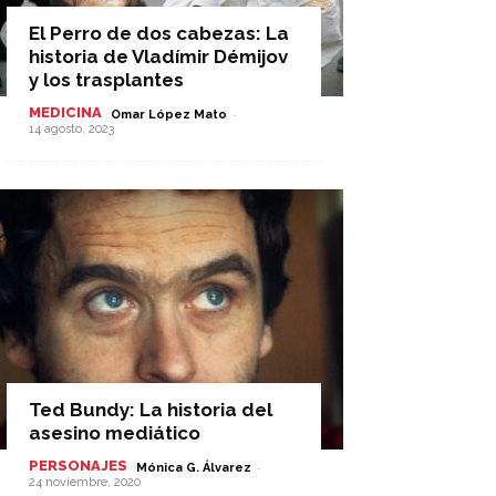
El Perro de dos cabezas: La
historia de Vladímir Démijov
y los trasplantes
MEDICINA
-
Omar López Mato
14 agosto, 2023
Ted Bundy: La historia del
asesino mediático
PERSONAJES
-
Mónica G. Álvarez
24 noviembre, 2020