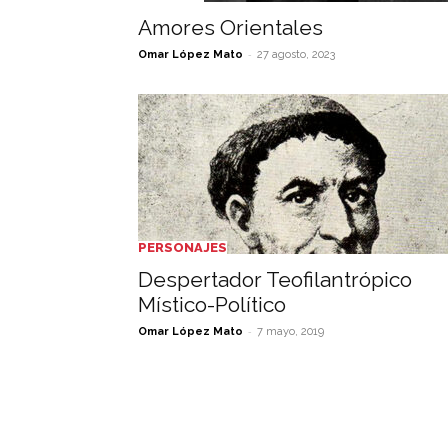
Amores Orientales
-
Omar López Mato
27 agosto, 2023
PERSONAJES
Despertador Teofilantrópico
Místico-Político
-
Omar López Mato
7 mayo, 2019