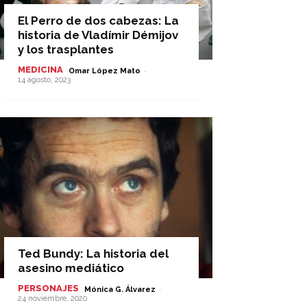
El Perro de dos cabezas: La
historia de Vladímir Démijov
y los trasplantes
MEDICINA
-
Omar López Mato
14 agosto, 2023
Ted Bundy: La historia del
asesino mediático
PERSONAJES
-
Mónica G. Álvarez
24 noviembre, 2020