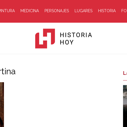
PINTURA
MEDICINA
PERSONAJES
LUGARES
HISTORIA
FO
rtina
Historia
L
Hoy