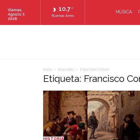
10.7
C
Viernes,
MÚSICA
Agosto 7,
Buenos Aires
2026
Inicio
Etiquetas
Francisco Cortina
Etiqueta: Francisco Co
HISTORIA