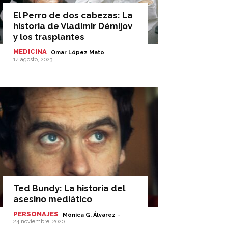
El Perro de dos cabezas: La
historia de Vladímir Démijov
y los trasplantes
MEDICINA
-
Omar López Mato
14 agosto, 2023
Ted Bundy: La historia del
asesino mediático
PERSONAJES
-
Mónica G. Álvarez
24 noviembre, 2020