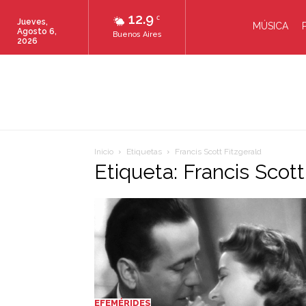
12.9
C
Jueves,
MÚSICA
Agosto 6,
Buenos Aires
2026
Inicio
Etiquetas
Francis Scott Fitzgerald
Etiqueta: Francis Scott
EFEMÉRIDES