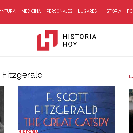
PINTURA
MEDICINA
PERSONAJES
LUGARES
HISTORIA
FO
 Fitzgerald
Historia
L
Hoy
HISTORIA