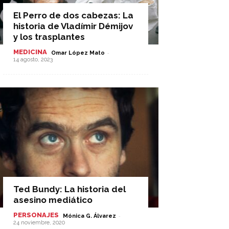
El Perro de dos cabezas: La
historia de Vladímir Démijov
y los trasplantes
MEDICINA
-
Omar López Mato
14 agosto, 2023
Ted Bundy: La historia del
asesino mediático
PERSONAJES
-
Mónica G. Álvarez
24 noviembre, 2020