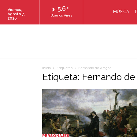
5.6
C
Viernes,
MÚSICA
Agosto 7,
Buenos Aires
2026
Inicio
Etiquetas
Fernando de Aragón
Etiqueta: Fernando de
PERSONAJES