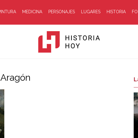
PINTURA
MEDICINA
PERSONAJES
LUGARES
HISTORIA
FO
 Aragón
Historia
L
Hoy