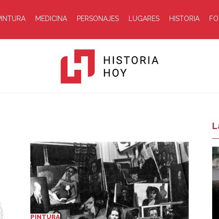
PINTURA
MEDICINA
PERSONAJES
LUGARES
HISTORIA
FO
Historia
L
Hoy
PINTURA