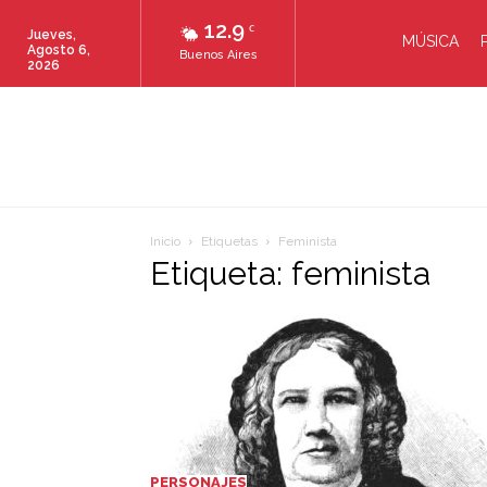
12.9
C
Jueves,
MÚSICA
Agosto 6,
Buenos Aires
2026
Inicio
Etiquetas
Feminista
Etiqueta: feminista
PERSONAJES