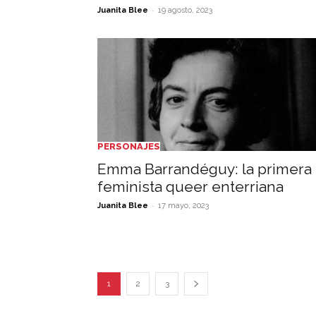
-
Juanita Blee
19 agosto, 2023
PERSONAJES
Emma Barrandéguy: la primera
feminista queer enterriana
-
Juanita Blee
17 mayo, 2023
1
2
3