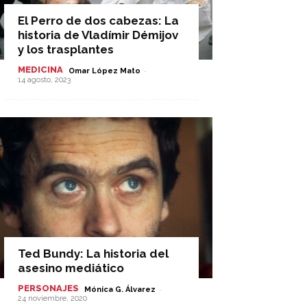
El Perro de dos cabezas: La
historia de Vladímir Démijov
y los trasplantes
MEDICINA
-
Omar López Mato
14 agosto, 2023
Ted Bundy: La historia del
asesino mediático
PERSONAJES
-
Mónica G. Álvarez
24 noviembre, 2020