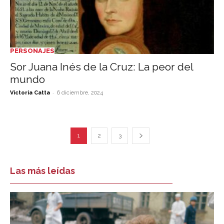
PERSONAJES
Sor Juana Inés de la Cruz: La peor del
mundo
-
Victoria Catta
6 diciembre, 2024
1
2
3
Las más leídas