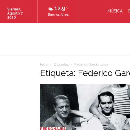
12.9
C
Viernes,
MÚSICA
Agosto 7,
Buenos Aires
2026
Inicio
Etiquetas
Federico García Lorca
Etiqueta: Federico Gar
PERSONAJES