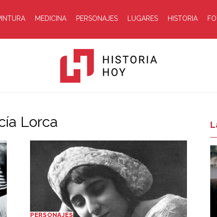
PINTURA
MEDICINA
PERSONAJES
LUGARES
HISTORIA
FO
cía Lorca
Historia
L
Hoy
PERSONAJES