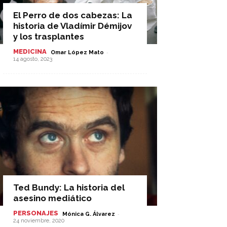
El Perro de dos cabezas: La
historia de Vladímir Démijov
y los trasplantes
MEDICINA
-
Omar López Mato
14 agosto, 2023
Ted Bundy: La historia del
asesino mediático
PERSONAJES
-
Mónica G. Álvarez
24 noviembre, 2020