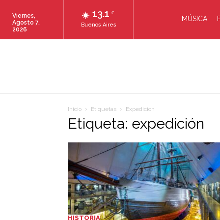
13.1
C
Viernes,
MÚSICA
Agosto 7,
Buenos Aires
2026
Inicio
Etiquetas
Expedición
Etiqueta: expedición
HISTORIA