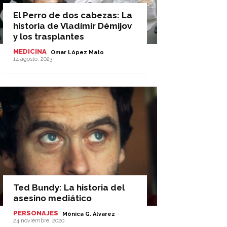
El Perro de dos cabezas: La
historia de Vladímir Démijov
y los trasplantes
MEDICINA
-
Omar López Mato
14 agosto, 2023
Ted Bundy: La historia del
asesino mediático
PERSONAJES
-
Mónica G. Álvarez
24 noviembre, 2020