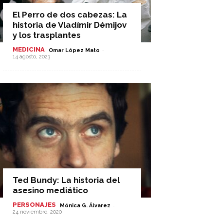
El Perro de dos cabezas: La
historia de Vladímir Démijov
y los trasplantes
MEDICINA
-
Omar López Mato
14 agosto, 2023
Ted Bundy: La historia del
asesino mediático
PERSONAJES
-
Mónica G. Álvarez
24 noviembre, 2020