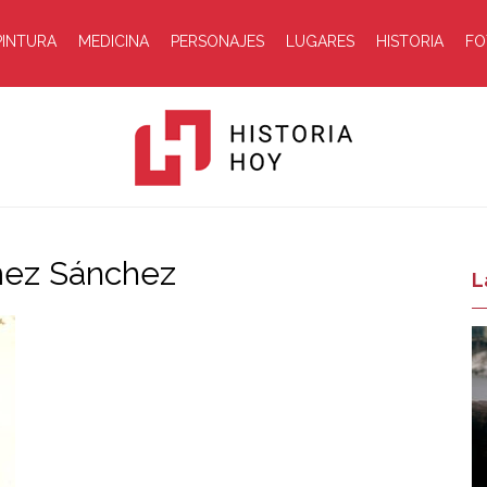
PINTURA
MEDICINA
PERSONAJES
LUGARES
HISTORIA
FO
mez Sánchez
Historia
L
Hoy