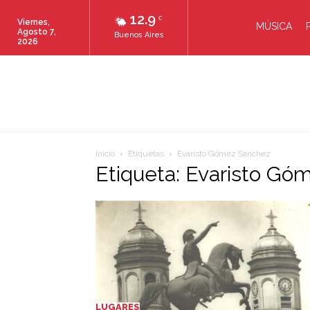
12.9
C
Viernes,
MÚSICA
Agosto 7,
Buenos Aires
2026
Inicio
Etiquetas
Evaristo Gómez Sánchez
Etiqueta: Evaristo Gó
LUGARES