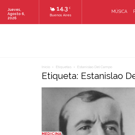
14.3
C
Jueves,
MÚSICA
Agosto 6,
Buenos Aires
2026
Inicio
Etiquetas
Estanislao Del Campo
Etiqueta: Estanislao 
MEDICINA