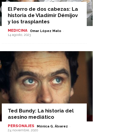
El Perro de dos cabezas: La
historia de Vladímir Démijov
y los trasplantes
MEDICINA
-
Omar López Mato
14 agosto, 2023
Ted Bundy: La historia del
asesino mediático
PERSONAJES
-
Mónica G. Álvarez
24 noviembre, 2020