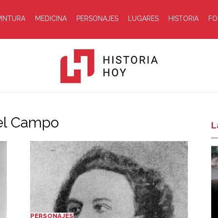
PINTURA
MEDICINA
PERSONAJES
LUGARES
HISTORIA
FO
Del Campo
Historia
L
Hoy
PERSONAJES