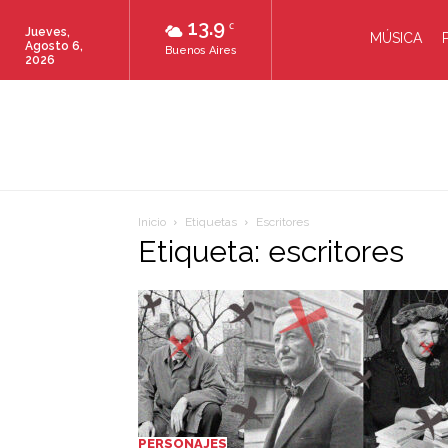
13.9
C
Jueves,
MÚSICA
Agosto 6,
Buenos Aires
2026
Inicio
Etiquetas
Escritores
Etiqueta: escritores
PERSONAJES