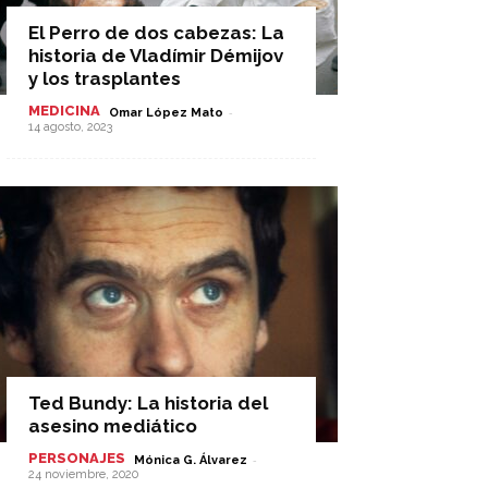
El Perro de dos cabezas: La
historia de Vladímir Démijov
y los trasplantes
MEDICINA
-
Omar López Mato
14 agosto, 2023
Ted Bundy: La historia del
asesino mediático
PERSONAJES
-
Mónica G. Álvarez
24 noviembre, 2020