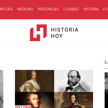
PINTURA
MEDICINA
PERSONAJES
LUGARES
HISTORIA
FO
Historia
L
Hoy
HISTORIA