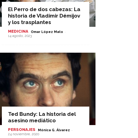
El Perro de dos cabezas: La
historia de Vladímir Démijov
y los trasplantes
MEDICINA
-
Omar López Mato
14 agosto, 2023
Ted Bundy: La historia del
asesino mediático
PERSONAJES
-
Mónica G. Álvarez
24 noviembre, 2020