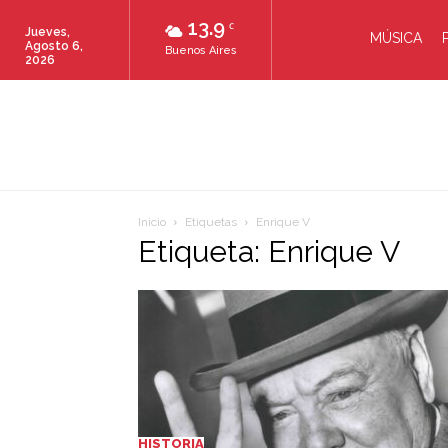
13.9
C
Jueves,
MÚSICA
Agosto 6,
Buenos Aires
2026
Inicio
Etiquetas
Enrique V
Etiqueta: Enrique V
HISTORIA