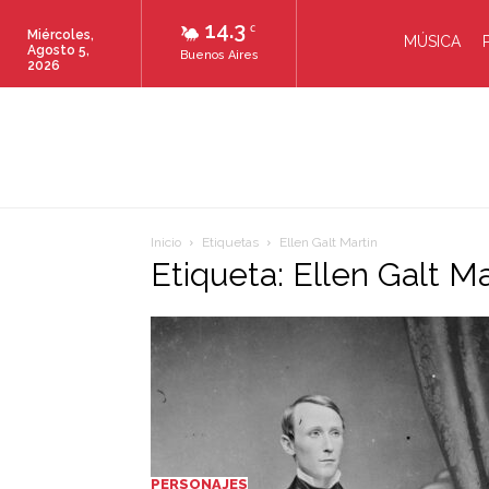
14.3
C
Miércoles,
MÚSICA
Agosto 5,
Buenos Aires
2026
Inicio
Etiquetas
Ellen Galt Martin
Etiqueta: Ellen Galt Ma
PERSONAJES