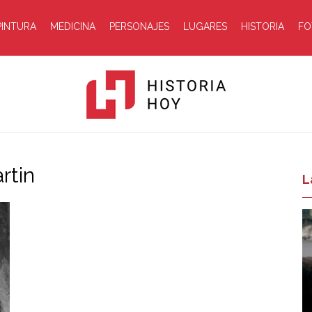
PINTURA
MEDICINA
PERSONAJES
LUGARES
HISTORIA
FO
rtin
Historia
L
Hoy