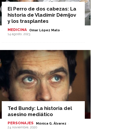
El Perro de dos cabezas: La
historia de Vladímir Démijov
y los trasplantes
MEDICINA
-
Omar López Mato
14 agosto, 2023
Ted Bundy: La historia del
asesino mediático
PERSONAJES
-
Mónica G. Álvarez
24 noviembre, 2020