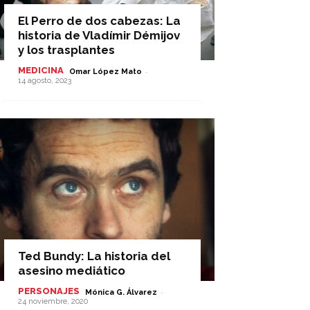
El Perro de dos cabezas: La
historia de Vladímir Démijov
y los trasplantes
MEDICINA
-
Omar López Mato
14 agosto, 2023
Ted Bundy: La historia del
asesino mediático
PERSONAJES
-
Mónica G. Álvarez
24 noviembre, 2020