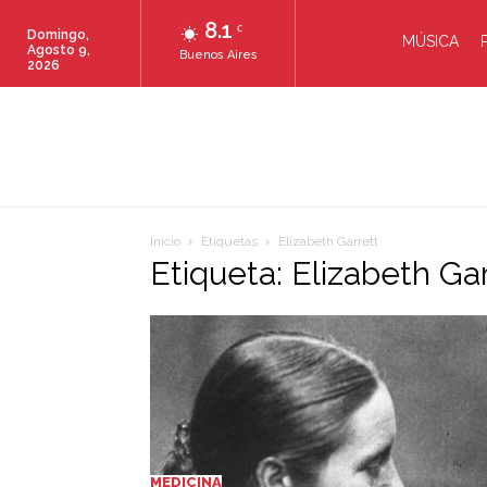
8.1
C
Domingo,
MÚSICA
Agosto 9,
Buenos Aires
2026
Inicio
Etiquetas
Elizabeth Garrett
Etiqueta: Elizabeth Ga
MEDICINA