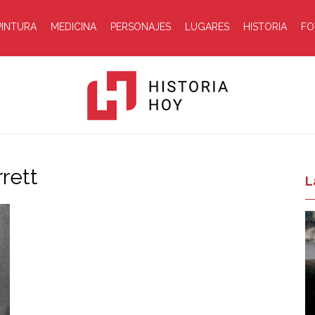
PINTURA
MEDICINA
PERSONAJES
LUGARES
HISTORIA
FO
rrett
Historia
L
Hoy