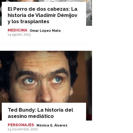
El Perro de dos cabezas: La
historia de Vladímir Démijov
y los trasplantes
MEDICINA
-
Omar López Mato
14 agosto, 2023
Ted Bundy: La historia del
asesino mediático
PERSONAJES
-
Mónica G. Álvarez
24 noviembre, 2020