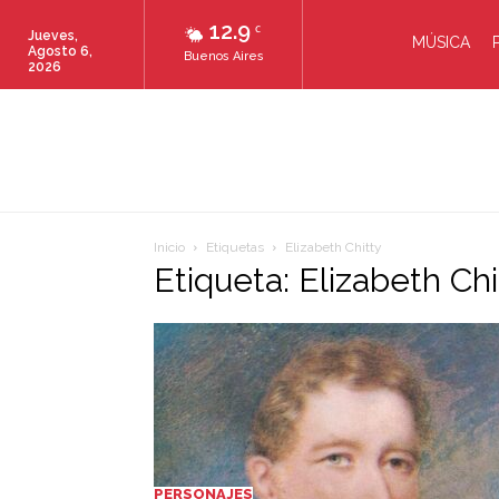
12.9
C
Jueves,
MÚSICA
Agosto 6,
Buenos Aires
2026
Inicio
Etiquetas
Elizabeth Chitty
Etiqueta: Elizabeth Chi
PERSONAJES