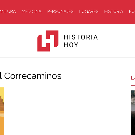
PINTURA
MEDICINA
PERSONAJES
LUGARES
HISTORIA
FO
el Correcaminos
Historia
L
Hoy