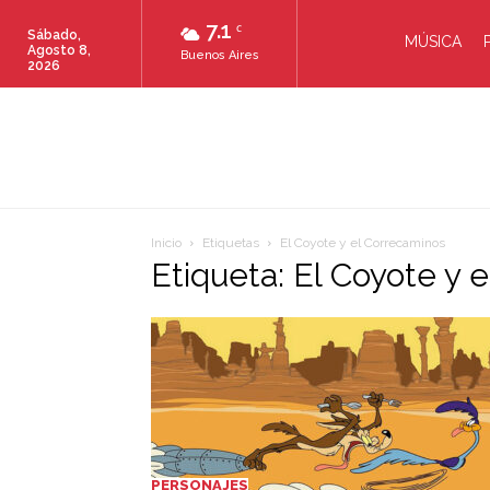
7.1
C
Sábado,
MÚSICA
Agosto 8,
Buenos Aires
2026
Inicio
Etiquetas
El Coyote y el Correcaminos
Etiqueta: El Coyote y 
PERSONAJES