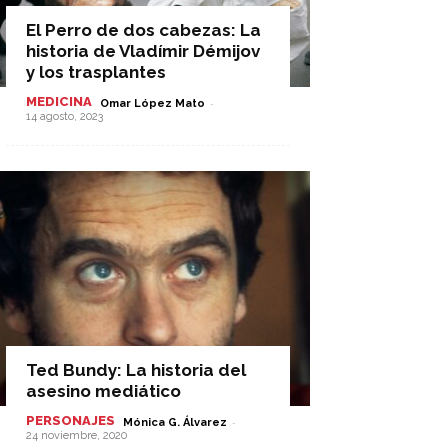
El Perro de dos cabezas: La
historia de Vladímir Démijov
y los trasplantes
MEDICINA
-
Omar López Mato
14 agosto, 2023
Ted Bundy: La historia del
asesino mediático
PERSONAJES
-
Mónica G. Álvarez
24 noviembre, 2020