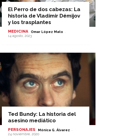
El Perro de dos cabezas: La
historia de Vladímir Démijov
y los trasplantes
MEDICINA
-
Omar López Mato
14 agosto, 2023
Ted Bundy: La historia del
asesino mediático
PERSONAJES
-
Mónica G. Álvarez
24 noviembre, 2020