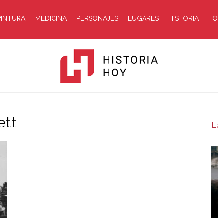
PINTURA
MEDICINA
PERSONAJES
LUGARES
HISTORIA
FO
ett
Historia
L
Hoy