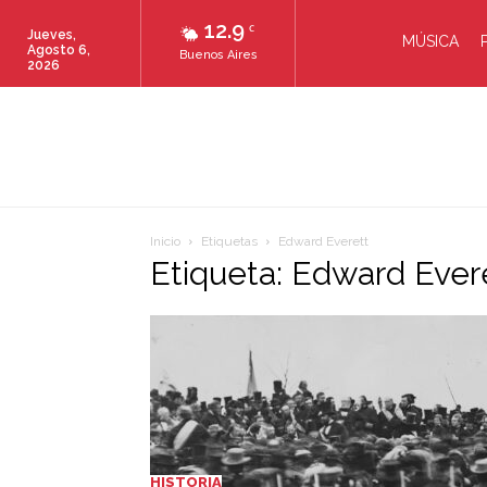
12.9
C
Jueves,
MÚSICA
Agosto 6,
Buenos Aires
2026
Inicio
Etiquetas
Edward Everett
Etiqueta: Edward Ever
HISTORIA