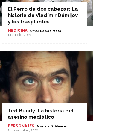
El Perro de dos cabezas: La
historia de Vladímir Démijov
y los trasplantes
MEDICINA
-
Omar López Mato
14 agosto, 2023
Ted Bundy: La historia del
asesino mediático
PERSONAJES
-
Mónica G. Álvarez
24 noviembre, 2020