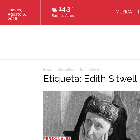
14.3
C
Jueves,
MÚSICA
Agosto 6,
Buenos Aires
2026
Inicio
Etiquetas
Edith Sitwell
Etiqueta: Edith Sitwell
PERSONAJES