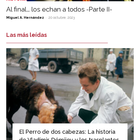
Al final… los echan a todos -Parte II-
-
Miguel A. Hernández
20 octubre, 2023
Las más leídas
El Perro de dos cabezas: La historia
de Vladímir Démijov y los trasplantes