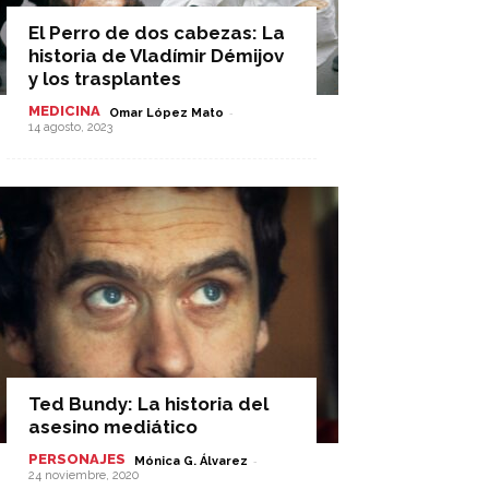
El Perro de dos cabezas: La
historia de Vladímir Démijov
y los trasplantes
MEDICINA
-
Omar López Mato
14 agosto, 2023
Ted Bundy: La historia del
asesino mediático
PERSONAJES
-
Mónica G. Álvarez
24 noviembre, 2020