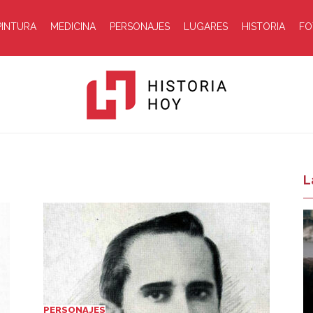
PINTURA
MEDICINA
PERSONAJES
LUGARES
HISTORIA
FO
Historia
L
Hoy
PERSONAJES