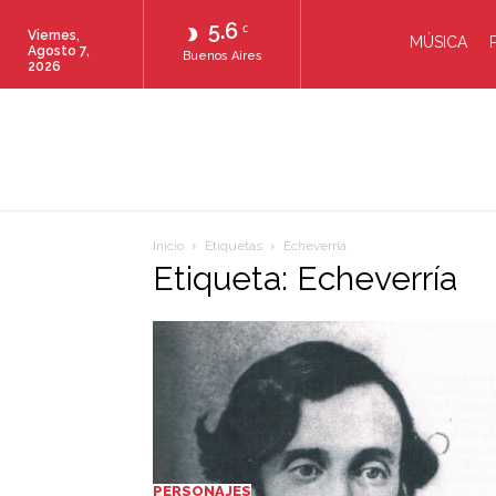
5.6
C
Viernes,
MÚSICA
Agosto 7,
Buenos Aires
2026
Inicio
Etiquetas
Echeverría
Etiqueta: Echeverría
PERSONAJES