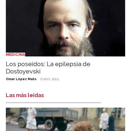
MEDICINA
Los poseídos: La epilepsia de
Dostoyevski
-
Omar López Mato
6 abril, 2024
Las más leídas