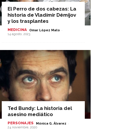
El Perro de dos cabezas: La
historia de Vladímir Démijov
y los trasplantes
MEDICINA
-
Omar López Mato
14 agosto, 2023
Ted Bundy: La historia del
asesino mediático
PERSONAJES
-
Mónica G. Álvarez
24 noviembre, 2020