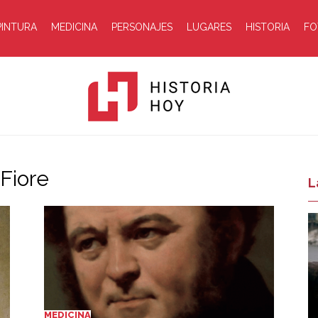
PINTURA
MEDICINA
PERSONAJES
LUGARES
HISTORIA
FO
Fiore
Historia
L
Hoy
MEDICINA