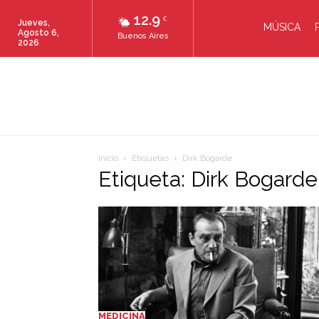
12.9
C
Jueves,
MÚSICA
Agosto 6,
Buenos Aires
2026
Inicio
Etiquetas
Dirk Bogarde
Etiqueta: Dirk Bogarde
MEDICINA