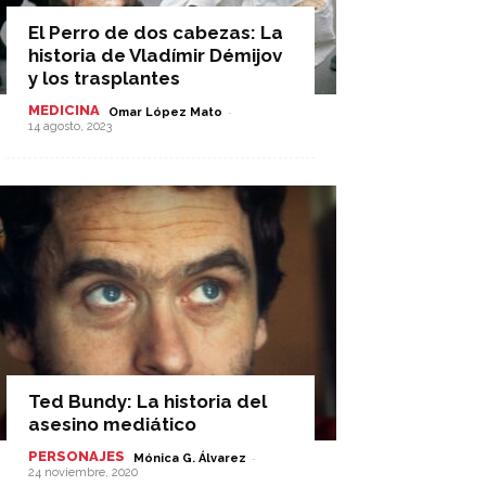
El Perro de dos cabezas: La
historia de Vladímir Démijov
y los trasplantes
MEDICINA
-
Omar López Mato
14 agosto, 2023
Ted Bundy: La historia del
asesino mediático
PERSONAJES
-
Mónica G. Álvarez
24 noviembre, 2020