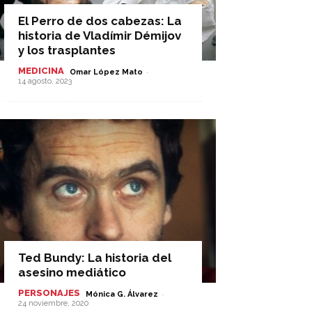
El Perro de dos cabezas: La
historia de Vladímir Démijov
y los trasplantes
MEDICINA
-
Omar López Mato
14 agosto, 2023
Ted Bundy: La historia del
asesino mediático
PERSONAJES
-
Mónica G. Álvarez
24 noviembre, 2020