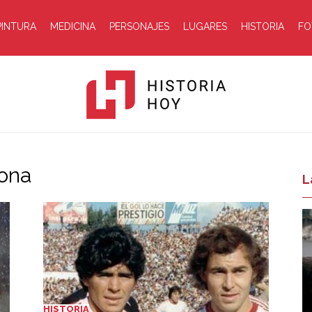
PINTURA
MEDICINA
PERSONAJES
LUGARES
HISTORIA
FO
dona
Historia
L
Hoy
HISTORIA