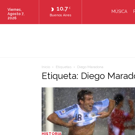
10.7
C
Viernes,
MÚSICA
Agosto 7,
Buenos Aires
2026
Inicio
Etiquetas
Diego Maradona
Etiqueta: Diego Mara
HISTORIA