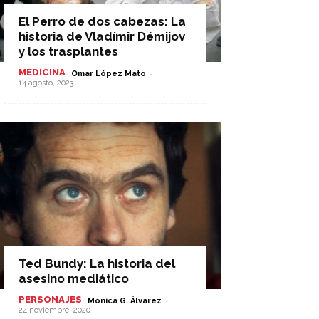
El Perro de dos cabezas: La
historia de Vladímir Démijov
y los trasplantes
MEDICINA
-
Omar López Mato
14 agosto, 2023
Ted Bundy: La historia del
asesino mediático
PERSONAJES
-
Mónica G. Álvarez
24 noviembre, 2020