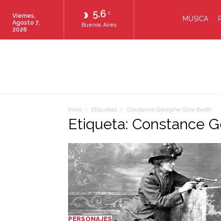
5.6
C
Viernes,
MÚSICA
Agosto 7,
Buenos Aires
2026
Inicio
Etiquetas
Constance Georgine Gore Booth
Etiqueta: Constance 
PERSONAJES