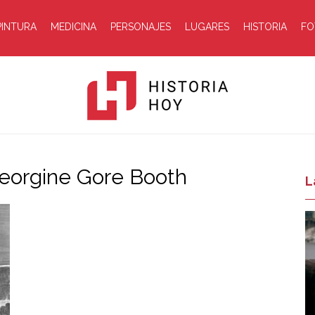
PINTURA
MEDICINA
PERSONAJES
LUGARES
HISTORIA
FO
Georgine Gore Booth
Historia
L
Hoy