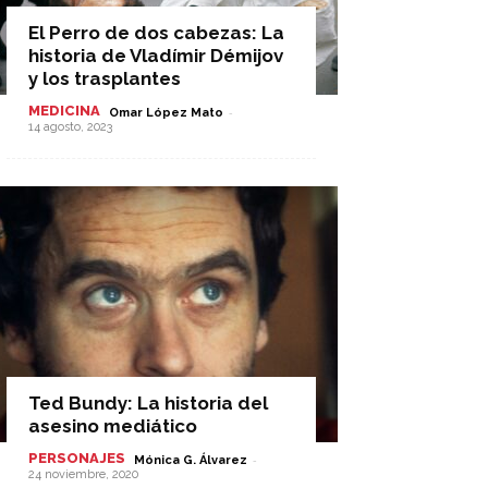
El Perro de dos cabezas: La
historia de Vladímir Démijov
y los trasplantes
MEDICINA
-
Omar López Mato
14 agosto, 2023
Ted Bundy: La historia del
asesino mediático
PERSONAJES
-
Mónica G. Álvarez
24 noviembre, 2020