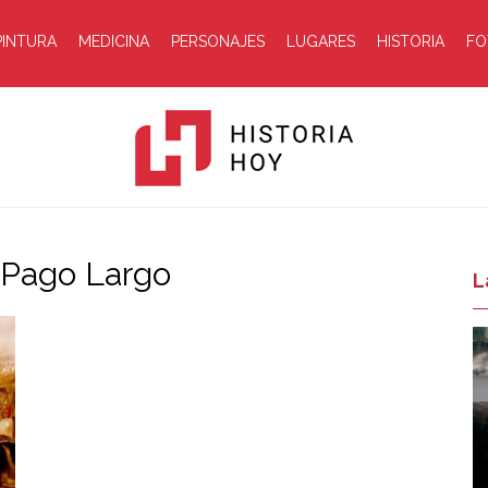
PINTURA
MEDICINA
PERSONAJES
LUGARES
HISTORIA
FO
 Pago Largo
Historia
L
Hoy