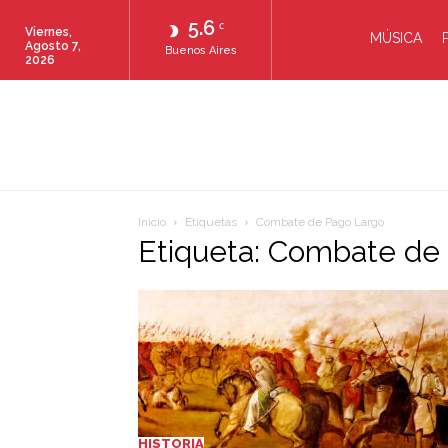
5.6
C
Viernes,
MÚSICA
Agosto 7,
Buenos Aires
2026
Inicio
Etiquetas
Combate de Pago Largo
Etiqueta: Combate de
HISTORIA