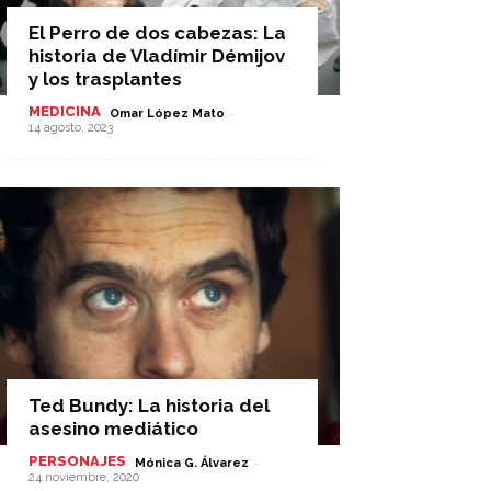
El Perro de dos cabezas: La
historia de Vladímir Démijov
y los trasplantes
MEDICINA
-
Omar López Mato
14 agosto, 2023
Ted Bundy: La historia del
asesino mediático
PERSONAJES
-
Mónica G. Álvarez
24 noviembre, 2020