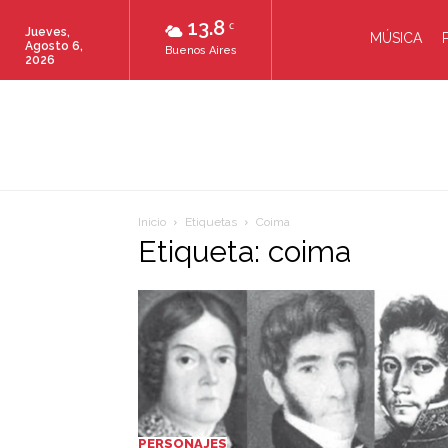
13.8
C
Jueves,
MÚSICA
Agosto 6,
Buenos Aires
2026
Inicio
Etiquetas
Coima
Etiqueta: coima
PERSONAJES