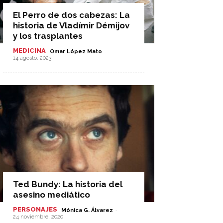
El Perro de dos cabezas: La
historia de Vladímir Démijov
y los trasplantes
MEDICINA
-
Omar López Mato
14 agosto, 2023
Ted Bundy: La historia del
asesino mediático
PERSONAJES
-
Mónica G. Álvarez
24 noviembre, 2020