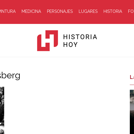
PINTURA
MEDICINA
PERSONAJES
LUGARES
HISTORIA
FO
sberg
Historia
L
Hoy