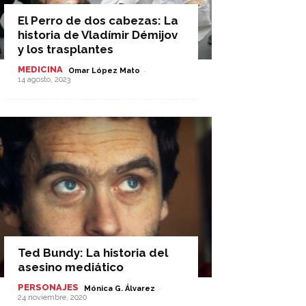
El Perro de dos cabezas: La
historia de Vladímir Démijov
y los trasplantes
MEDICINA
-
Omar López Mato
14 agosto, 2023
Ted Bundy: La historia del
asesino mediático
PERSONAJES
-
Mónica G. Álvarez
24 noviembre, 2020