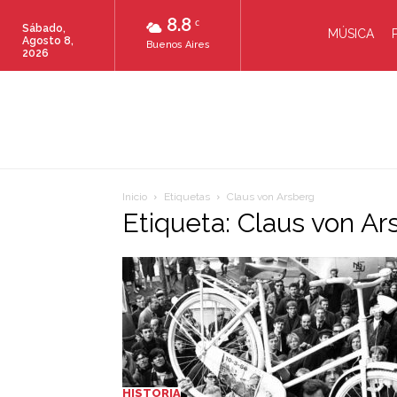
8.8
C
Sábado,
MÚSICA
Agosto 8,
Buenos Aires
2026
Inicio
Etiquetas
Claus von Arsberg
Etiqueta: Claus von Ar
HISTORIA