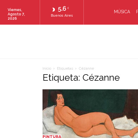
5.6
C
Viernes,
MÚSICA
Agosto 7,
Buenos Aires
2026
Inicio
Etiquetas
Cézanne
Etiqueta: Cézanne
PINTURA