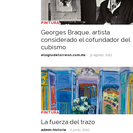
PINTURA
Georges Braque, artista
considerado el cofundador del
cubismo
-
elsiglodetorreon.com.mx
31 agosto, 2021
PINTURA
La fuerza del trazo
-
admin-historia
2 junio, 2020