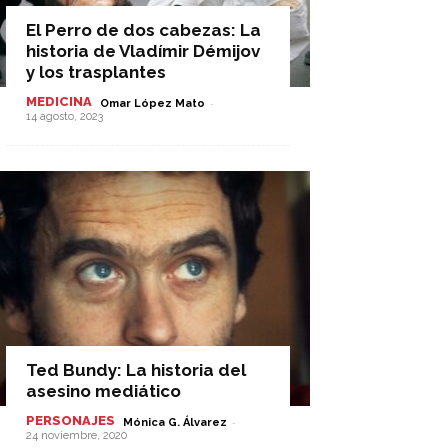
El Perro de dos cabezas: La
historia de Vladímir Démijov
y los trasplantes
MEDICINA
-
Omar López Mato
14 agosto, 2023
Ted Bundy: La historia del
asesino mediático
PERSONAJES
-
Mónica G. Álvarez
24 noviembre, 2020