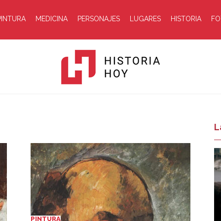
PINTURA
MEDICINA
PERSONAJES
LUGARES
HISTORIA
FO
Historia
L
Hoy
PINTURA