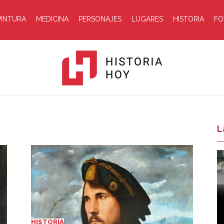
PINTURA
MEDICINA
PERSONAJES
LUGARES
HISTORIA
FO
Historia
L
Hoy
HISTORIA