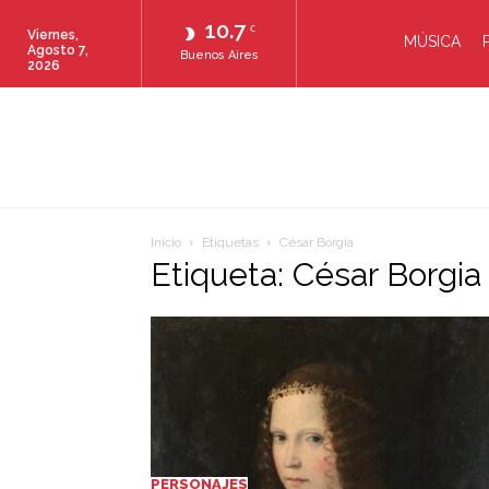
10.7
C
Viernes,
MÚSICA
Agosto 7,
Buenos Aires
2026
Inicio
Etiquetas
César Borgia
Etiqueta: César Borgia
PERSONAJES