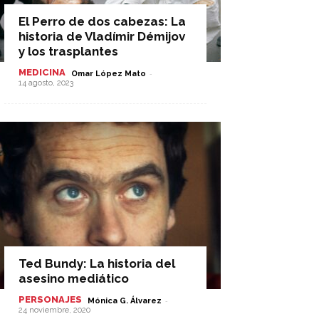
El Perro de dos cabezas: La
historia de Vladímir Démijov
y los trasplantes
MEDICINA
-
Omar López Mato
14 agosto, 2023
Ted Bundy: La historia del
asesino mediático
PERSONAJES
-
Mónica G. Álvarez
24 noviembre, 2020