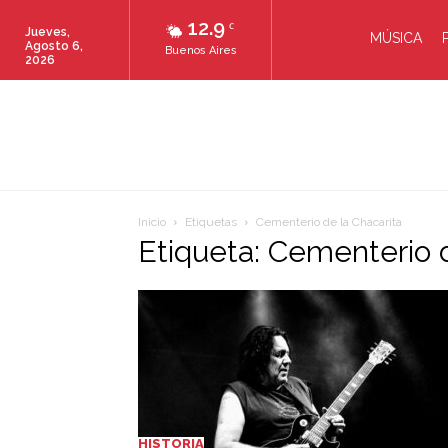
12.9
C
Jueves,
MÚSICA
Agosto 6,
Buenos Aires
2026
Inicio
Etiquetas
Cementerio de la Chacarita
Etiqueta: Cementerio d
HISTORIA