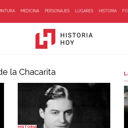
PINTURA
MEDICINA
PERSONAJES
LUGARES
HISTORIA
FO
e la Chacarita
Historia
L
Hoy
HISTORIA