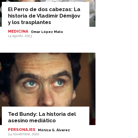
El Perro de dos cabezas: La
historia de Vladímir Démijov
y los trasplantes
MEDICINA
-
Omar López Mato
14 agosto, 2023
Ted Bundy: La historia del
asesino mediático
PERSONAJES
-
Mónica G. Álvarez
24 noviembre, 2020