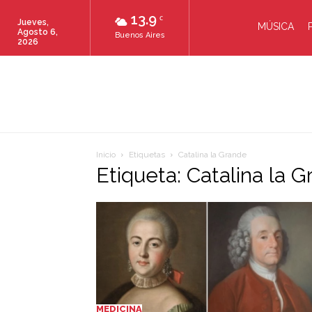
13.9
C
Jueves,
MÚSICA
Agosto 6,
Buenos Aires
2026
Inicio
Etiquetas
Catalina la Grande
Etiqueta: Catalina la 
MEDICINA