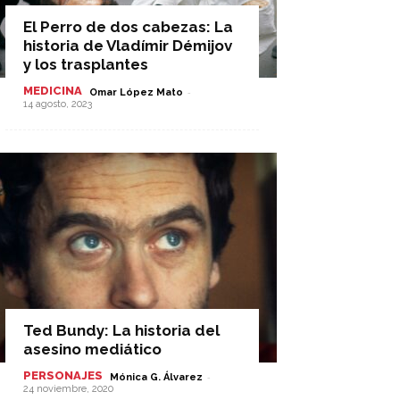
El Perro de dos cabezas: La
historia de Vladímir Démijov
y los trasplantes
MEDICINA
-
Omar López Mato
14 agosto, 2023
Ted Bundy: La historia del
asesino mediático
PERSONAJES
-
Mónica G. Álvarez
24 noviembre, 2020