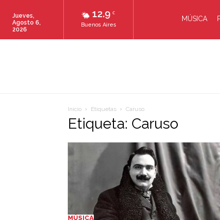
12.9
C
Jueves,
MÚSICA
Agosto 6,
Buenos Aires
2026
Inicio
Etiquetas
Caruso
Etiqueta: Caruso
MÚSICA