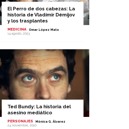
El Perro de dos cabezas: La
historia de Vladímir Démijov
y los trasplantes
MEDICINA
-
Omar López Mato
14 agosto, 2023
Ted Bundy: La historia del
asesino mediático
PERSONAJES
-
Mónica G. Álvarez
24 noviembre, 2020