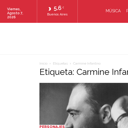
5.6
C
Viernes,
MÚSICA
Agosto 7,
Buenos Aires
2026
Inicio
Etiquetas
Carmine Infantino
Etiqueta: Carmine Infa
PERSONAJES