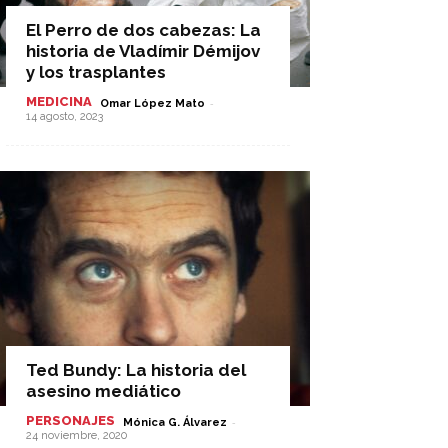
El Perro de dos cabezas: La
historia de Vladímir Démijov
y los trasplantes
MEDICINA
-
Omar López Mato
14 agosto, 2023
Ted Bundy: La historia del
asesino mediático
PERSONAJES
-
Mónica G. Álvarez
24 noviembre, 2020