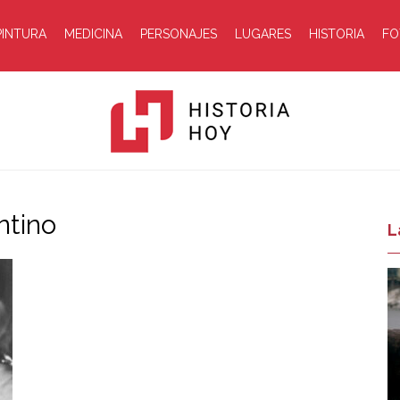
PINTURA
MEDICINA
PERSONAJES
LUGARES
HISTORIA
FO
ntino
Historia
L
Hoy