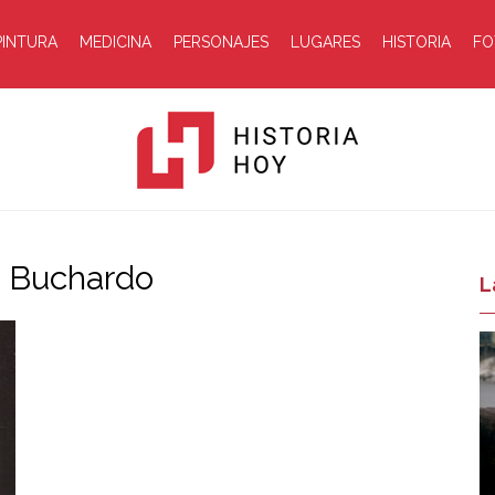
PINTURA
MEDICINA
PERSONAJES
LUGARES
HISTORIA
FO
z Buchardo
Historia
L
Hoy