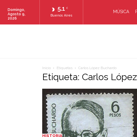
5.1
C
Domingo,
MÚSICA
Agosto 9,
Buenos Aires
2026
Inicio
Etiquetas
Carlos López Buchardo
Etiqueta: Carlos Lópe
HISTORIA