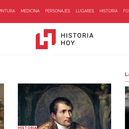
PINTURA
MEDICINA
PERSONAJES
LUGARES
HISTORIA
FO
Historia
L
Hoy
HISTORIA