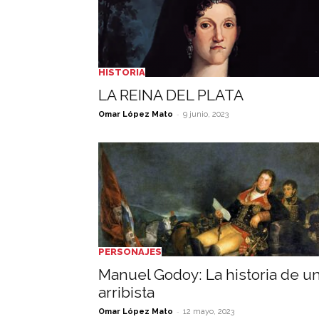
HISTORIA
LA REINA DEL PLATA
-
Omar López Mato
9 junio, 2023
PERSONAJES
Manuel Godoy: La historia de u
arribista
-
Omar López Mato
12 mayo, 2023