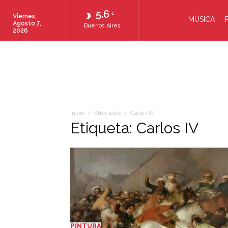
5.6
C
Viernes,
MÚSICA
Agosto 7,
Buenos Aires
2026
Inicio
Etiquetas
Carlos IV
Etiqueta: Carlos IV
PINTURA