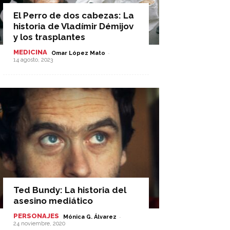
El Perro de dos cabezas: La
historia de Vladímir Démijov
y los trasplantes
MEDICINA
-
Omar López Mato
14 agosto, 2023
Ted Bundy: La historia del
asesino mediático
PERSONAJES
-
Mónica G. Álvarez
24 noviembre, 2020