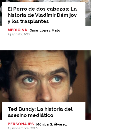
El Perro de dos cabezas: La
historia de Vladímir Démijov
y los trasplantes
MEDICINA
-
Omar López Mato
14 agosto, 2023
Ted Bundy: La historia del
asesino mediático
PERSONAJES
-
Mónica G. Álvarez
24 noviembre, 2020