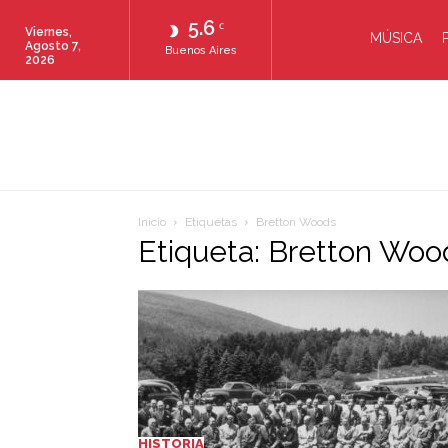
5.6
C
Viernes,
MÚSICA
Agosto 7,
Buenos Aires
2026
Inicio
Etiquetas
Bretton Woods
Etiqueta: Bretton Woo
HISTORIA