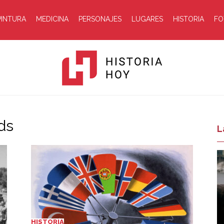
PINTURA
MEDICINA
PERSONAJES
LUGARES
HISTORIA
FO
ds
Historia
L
Hoy
HISTORIA