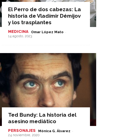
El Perro de dos cabezas: La
historia de Vladímir Démijov
y los trasplantes
MEDICINA
-
Omar López Mato
14 agosto, 2023
Ted Bundy: La historia del
asesino mediático
PERSONAJES
-
Mónica G. Álvarez
24 noviembre, 2020