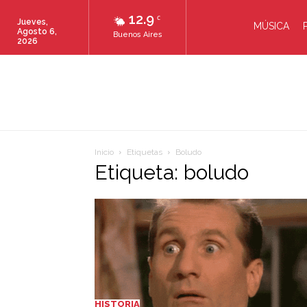
12.9
C
Jueves,
MÚSICA
Agosto 6,
Buenos Aires
2026
Inicio
Etiquetas
Boludo
Etiqueta: boludo
HISTORIA