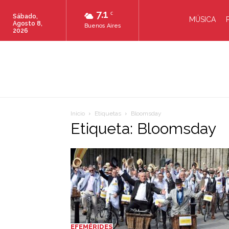
7.1
C
Sábado,
MÚSICA
Agosto 8,
Buenos Aires
2026
Inicio
Etiquetas
Bloomsday
Etiqueta: Bloomsday
EFEMÉRIDES