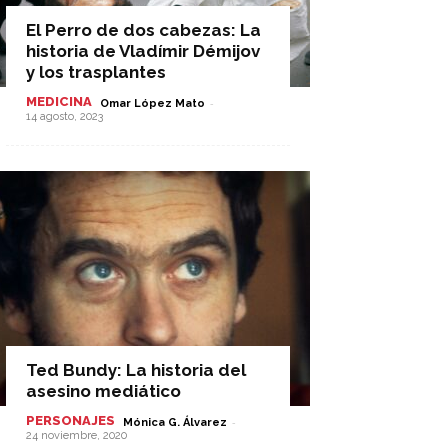
El Perro de dos cabezas: La
historia de Vladímir Démijov
y los trasplantes
MEDICINA
-
Omar López Mato
14 agosto, 2023
Ted Bundy: La historia del
asesino mediático
PERSONAJES
-
Mónica G. Álvarez
24 noviembre, 2020