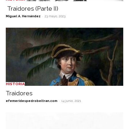
Traidores (Parte II)
-
Miguel A. Hernández
23 mayo, 2023
HISTORIA
Traidores
-
efemeridespedrobeltran.com
14 junio, 2021