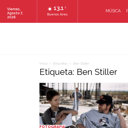
13.1
C
Viernes,
MÚSICA
Agosto 7,
Buenos Aires
2026
Inicio
Etiquetas
Ben Stiller
Etiqueta: Ben Stiller
FOTOGRAFIA