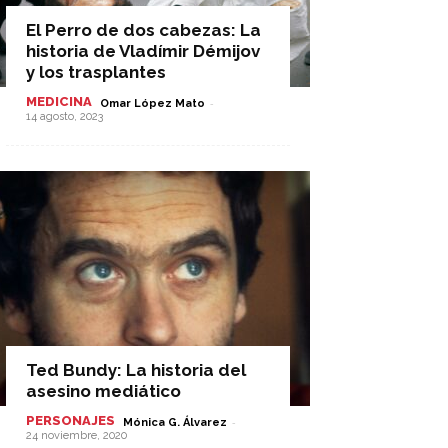
El Perro de dos cabezas: La
historia de Vladímir Démijov
y los trasplantes
MEDICINA
-
Omar López Mato
14 agosto, 2023
Ted Bundy: La historia del
asesino mediático
PERSONAJES
-
Mónica G. Álvarez
24 noviembre, 2020