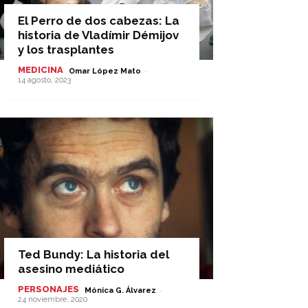
El Perro de dos cabezas: La
historia de Vladímir Démijov
y los trasplantes
MEDICINA
-
Omar López Mato
14 agosto, 2023
Ted Bundy: La historia del
asesino mediático
PERSONAJES
-
Mónica G. Álvarez
24 noviembre, 2020