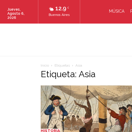
12.9
C
Jueves,
MÚSICA
Agosto 6,
Buenos Aires
2026
Inicio
Etiquetas
Asia
Etiqueta: Asia
HISTORIA