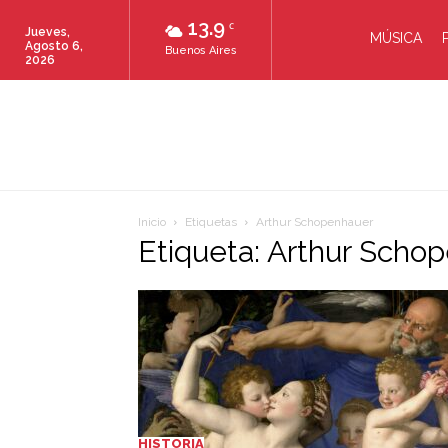
13.9
C
Jueves,
MÚSICA
Agosto 6,
Buenos Aires
2026
Inicio
Etiquetas
Arthur Schopenhauer
Etiqueta: Arthur Scho
HISTORIA