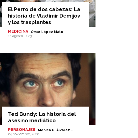
El Perro de dos cabezas: La
historia de Vladímir Démijov
y los trasplantes
MEDICINA
-
Omar López Mato
14 agosto, 2023
Ted Bundy: La historia del
asesino mediático
PERSONAJES
-
Mónica G. Álvarez
24 noviembre, 2020