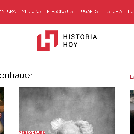
PINTURA
MEDICINA
PERSONAJES
LUGARES
HISTORIA
FO
penhauer
Historia
L
Hoy
PERSONAJES