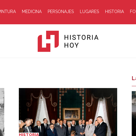
PINTURA
MEDICINA
PERSONAJES
LUGARES
HISTORIA
FO
Historia
L
Hoy
HISTORIA