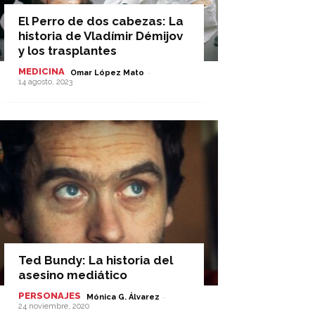
El Perro de dos cabezas: La
historia de Vladímir Démijov
y los trasplantes
MEDICINA
-
Omar López Mato
14 agosto, 2023
Ted Bundy: La historia del
asesino mediático
PERSONAJES
-
Mónica G. Álvarez
24 noviembre, 2020