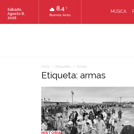
8.4
C
Sábado,
MÚSICA
Agosto 8,
Buenos Aires
2026
Inicio
Etiquetas
Armas
Etiqueta: armas
HISTORIA