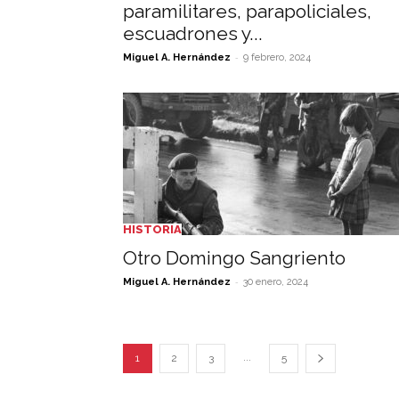
paramilitares, parapoliciales,
escuadrones y...
-
Miguel A. Hernández
9 febrero, 2024
HISTORIA
Otro Domingo Sangriento
-
Miguel A. Hernández
30 enero, 2024
...
1
2
3
5