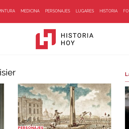
PINTURA
MEDICINA
PERSONAJES
LUGARES
HISTORIA
FO
isier
Historia
L
Hoy
PERSONAJES