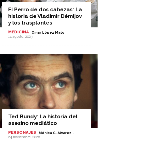
El Perro de dos cabezas: La
historia de Vladímir Démijov
y los trasplantes
MEDICINA
-
Omar López Mato
14 agosto, 2023
Ted Bundy: La historia del
asesino mediático
PERSONAJES
-
Mónica G. Álvarez
24 noviembre, 2020