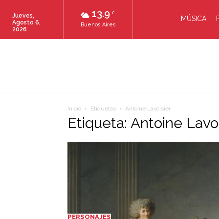
13.9
C
Jueves,
MÚSICA
Agosto 6,
Buenos Aires
2026
Inicio
Etiquetas
Antoine Lavoisier
Etiqueta: Antoine Lavo
PERSONAJES