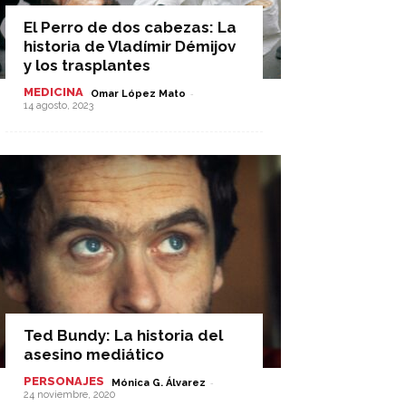
El Perro de dos cabezas: La
historia de Vladímir Démijov
y los trasplantes
MEDICINA
-
Omar López Mato
14 agosto, 2023
Ted Bundy: La historia del
asesino mediático
PERSONAJES
-
Mónica G. Álvarez
24 noviembre, 2020