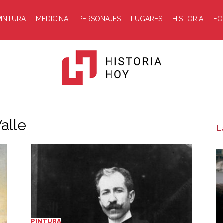
PINTURA
MEDICINA
PERSONAJES
LUGARES
HISTORIA
FO
alle
Historia
L
Hoy
PINTURA