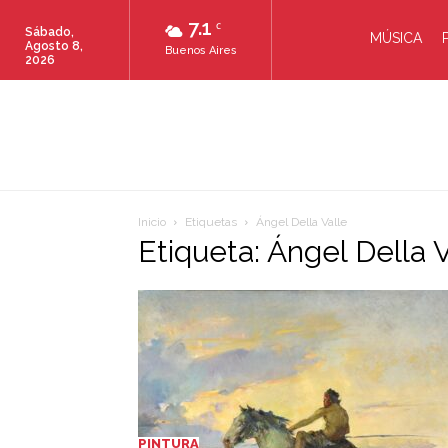
7.1
C
Sábado,
MÚSICA
Agosto 8,
Buenos Aires
2026
Inicio
Etiquetas
Ángel Della Valle
Etiqueta: Ángel Della V
PINTURA