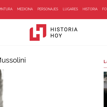
PINTURA
MEDICINA
PERSONAJES
LUGARES
HISTORIA
FO
ussolini
Historia
L
Hoy