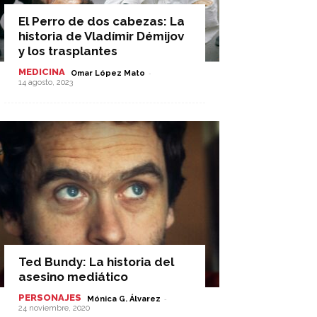
El Perro de dos cabezas: La
historia de Vladímir Démijov
y los trasplantes
MEDICINA
-
Omar López Mato
14 agosto, 2023
Ted Bundy: La historia del
asesino mediático
PERSONAJES
-
Mónica G. Álvarez
24 noviembre, 2020