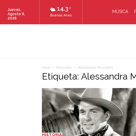
14.3
C
Jueves,
MÚSICA
Agosto 6,
Buenos Aires
2026
Inicio
Etiquetas
Alessandra Mussolini
Etiqueta: Alessandra M
HISTORIA