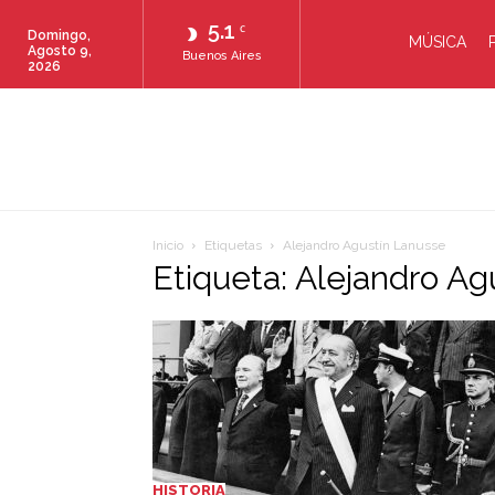
5.1
C
Domingo,
MÚSICA
Agosto 9,
Buenos Aires
2026
Inicio
Etiquetas
Alejandro Agustín Lanusse
Etiqueta: Alejandro A
HISTORIA