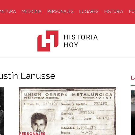
PINTURA
MEDICINA
PERSONAJES
LUGARES
HISTORIA
FO
gustín Lanusse
Historia
L
Hoy
PERSONAJES