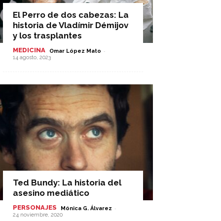
El Perro de dos cabezas: La
historia de Vladímir Démijov
y los trasplantes
MEDICINA
-
Omar López Mato
14 agosto, 2023
Ted Bundy: La historia del
asesino mediático
PERSONAJES
-
Mónica G. Álvarez
24 noviembre, 2020