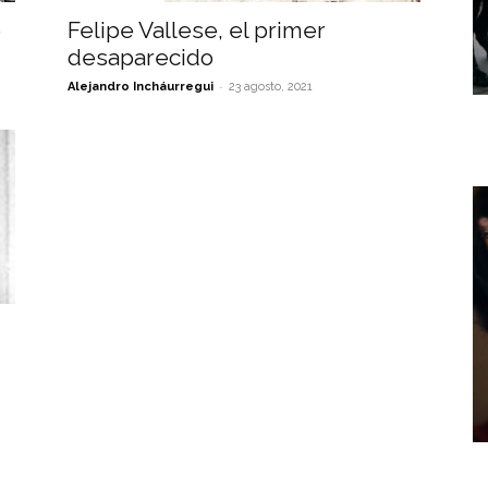
e
Felipe Vallese, el primer
desaparecido
-
Alejandro Incháurregui
23 agosto, 2021