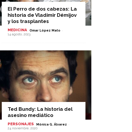
El Perro de dos cabezas: La
historia de Vladímir Démijov
y los trasplantes
MEDICINA
-
Omar López Mato
14 agosto, 2023
Ted Bundy: La historia del
asesino mediático
PERSONAJES
-
Mónica G. Álvarez
24 noviembre, 2020