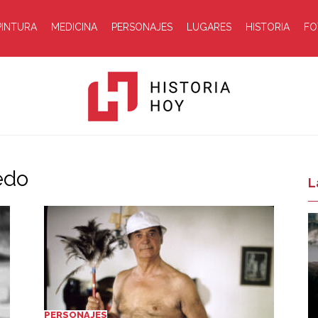
PINTURA
MEDICINA
PERSONAJES
LUGARES
HISTORIA
FO
edo
Historia
L
Hoy
PERSONAJES