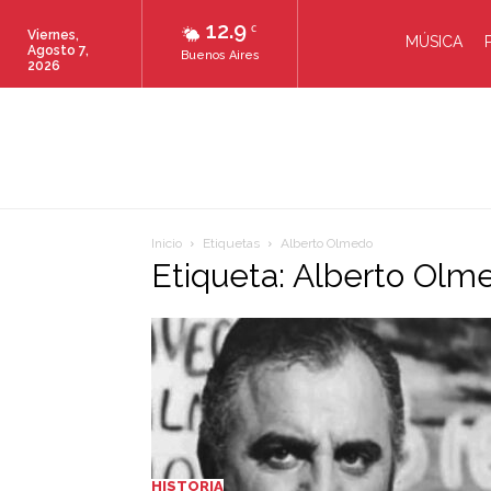
12.9
C
Viernes,
MÚSICA
Agosto 7,
Buenos Aires
2026
Inicio
Etiquetas
Alberto Olmedo
Etiqueta: Alberto Olm
HISTORIA